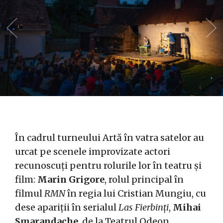
În cadrul turneului Artă în vatra satelor au
urcat pe scenele improvizate actori
recunoscuți pentru rolurile lor în teatru și
film:
Marin Grigore
, rolul principal în
filmul
RMN
în regia lui Cristian Mungiu, cu
dese apariții în serialul
Las Fierbinți
,
Mihai
Smarandache
, de la Teatrul Odeon,