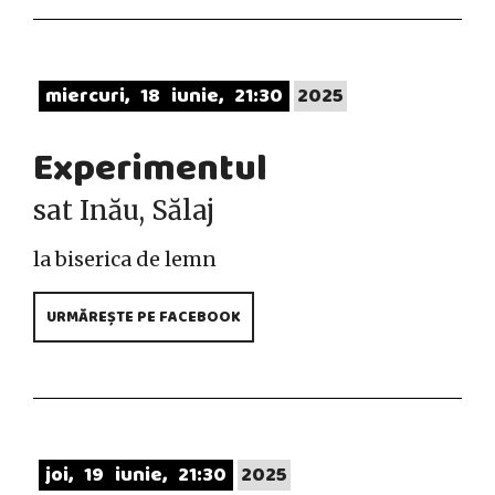
miercuri
18
iunie
21:30
2025
Experimentul
sat Inău, Sălaj
la biserica de lemn
URMĂREȘTE PE FACEBOOK
joi
19
iunie
21:30
2025