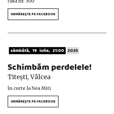
casa nr. 300
URMĂREȘTE PE FACEBOOK
sâmbătă
19
iulie
21:00
2025
Schimbăm perdelele!
Titești, Vâlcea
în curte la Nea Miti
URMĂREȘTE PE FACEBOOK