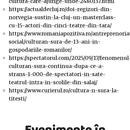
cultura-care-ajunge-unde-2480137.html
https://actualdecluj.ro/doi-regizori-din-
norvegia-sustin-la-cluj-un-masterclass-
cu-15-actori-din-cinci-teatre-din-tara/
https://www.romaniapozitiva.ro/antreprenoria
social/culturan-sura-de-13-ani-in-
gospodariile-romanilor/
https://spectatorul.com/2025/09/17/fenomenul
culturan-sura-continua-dupa-ce-a-
strans-1-000-de-spectatori-in-sate-
teatrul-intra-in-scolile-din-salaj/
https://www.curierul.ro/cultura-n-sura-la-
titesti/
Evenimente în