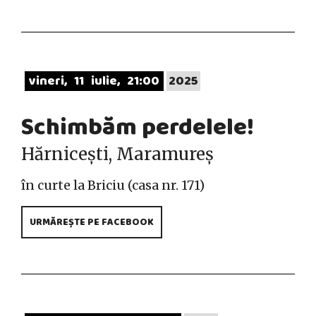
vineri
11
iulie
21:00
2025
Schimbăm perdelele!
Hărnicești, Maramureș
în curte la Briciu (casa nr. 171)
URMĂREȘTE PE FACEBOOK