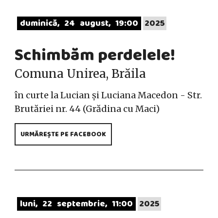
duminică
24
august
19:00
2025
Schimbăm perdelele!
Comuna Unirea, Brăila
în curte la Lucian și Luciana Macedon - Str.
Brutăriei nr. 44 (Grădina cu Maci)
URMĂREȘTE PE FACEBOOK
luni
22
septembrie
11:00
2025