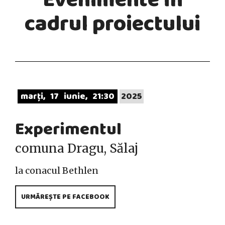
cadrul proiectului
marți
17
iunie
21:30
2025
Experimentul
comuna Dragu, Sălaj
la conacul Bethlen
URMĂREȘTE PE FACEBOOK