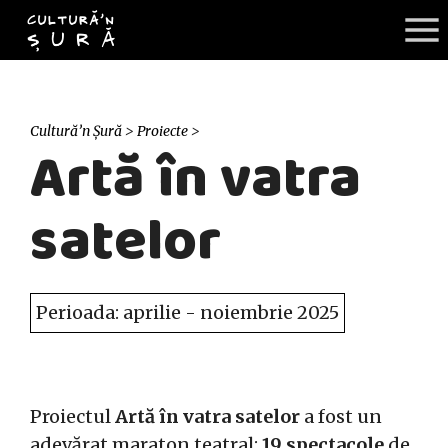
Cultură’n Șură
>
Proiecte
>
Artă în vatra
satelor
Perioada: aprilie - noiembrie 2025
Proiectul
Artă în vatra satelor
a fost un
adevărat maraton teatral:
19 spectacole
de