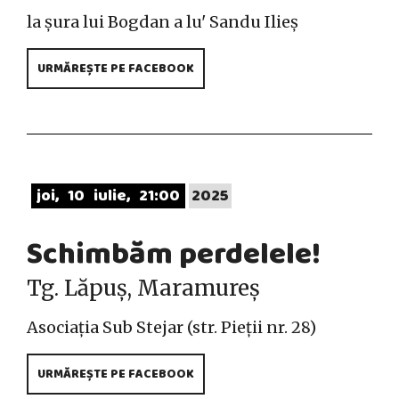
la șura lui Bogdan a lu' Sandu Ilieș
URMĂREȘTE PE FACEBOOK
joi
10
iulie
21:00
2025
Schimbăm perdelele!
Tg. Lăpuș, Maramureș
Asociația Sub Stejar (str. Pieții nr. 28)
URMĂREȘTE PE FACEBOOK