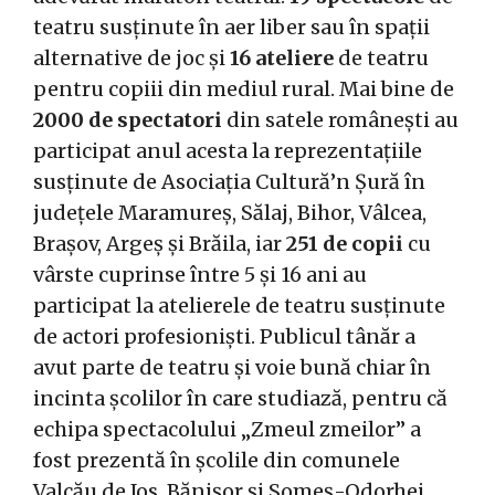
teatru susținute în aer liber sau în spații
alternative de joc și
16 ateliere
de teatru
pentru copiii din mediul rural. Mai bine de
2000 de spectatori
din satele românești au
participat anul acesta la reprezentațiile
susținute de Asociația Cultură’n Șură în
județele Maramureș, Sălaj, Bihor, Vâlcea,
Brașov, Argeș și Brăila, iar
251 de copii
cu
vârste cuprinse între 5 și 16 ani au
participat la atelierele de teatru susținute
de actori profesioniști. Publicul tânăr a
avut parte de teatru și voie bună chiar în
incinta școlilor în care studiază, pentru că
echipa spectacolului „Zmeul zmeilor” a
fost prezentă în școlile din comunele
Valcău de Jos, Bănișor și Someș-Odorhei.