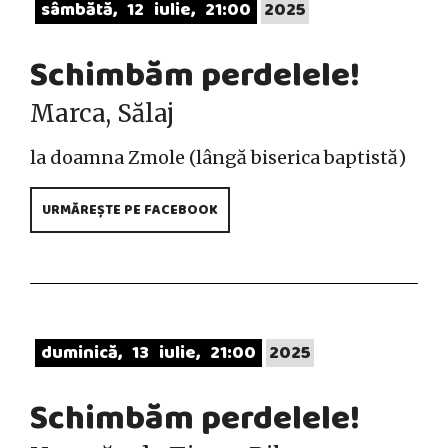
sâmbătă
12
iulie
21:00
2025
Schimbăm perdelele!
Marca, Sălaj
la doamna Zmole (lângă biserica baptistă)
URMĂREȘTE PE FACEBOOK
duminică
13
iulie
21:00
2025
Schimbăm perdelele!