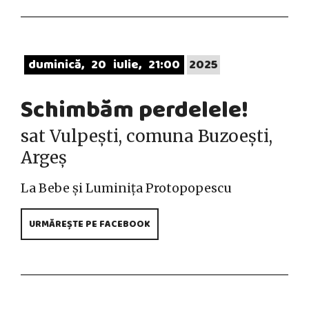
duminică
20
iulie
21:00
2025
Schimbăm perdelele!
sat Vulpești, comuna Buzoești,
Argeș
La Bebe și Luminița Protopopescu
URMĂREȘTE PE FACEBOOK