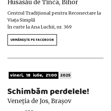
Husasău de Tinca, Bihor
Centrul Tradițional pentru Reconectare la
Viața Simplă
în curte la Ana Luchii, nr. 369
URMĂREȘTE PE FACEBOOK
vineri
18
iulie
21:00
2025
Schimbăm perdelele!
Veneția de Jos, Brașov