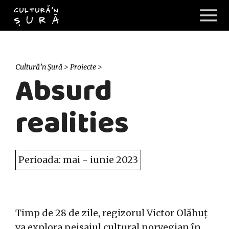
Cultură’n Șură
>
Proiecte
>
Absurd
realities
Perioada: mai - iunie 2023
Timp de 28 de zile, regizorul Victor Olăhuț
va explora peisajul cultural norvegian în